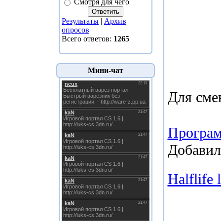
Смотря для чего
Результаты
|
Архив
опросов
Всего ответов:
1265
Мини-чат
Для сме
Програ
Добавил
Halflife 