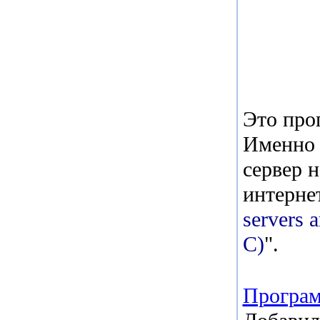
Это прог
Именно 
сервер н
интерне
servers a
C)
".
Програ