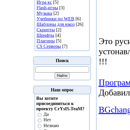
Игра кс
[5]
Flash-игры
[3]
Музыка
[2]
Учебники по WEB
[6]
Шаблоны для юкоз
[26]
Скрипты
[2]
Шрифты
[4]
Это рус
Плагины
[5]
CS Серверы
[7]
устонавл
!!!
Поиск
Програ
Наш опрос
Добавил
Вы хотите
присоединиться к
BGchang
проекту CrYsIS.TeaM?
Да
Нет
Незнаю