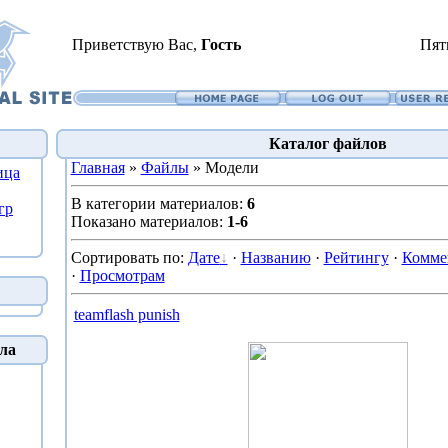
Приветствую Вас
,
Гость
Пят
Каталог файлов
Главная
»
Файлы
» Модели
ица
В категории материалов
:
6
гр
Показано материалов
:
1-6
Сортировать по
:
Дате
·
Названию
·
Рейтингу
·
Комме
·
Просмотрам
teamflash punish
ла