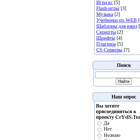
Игра кс
[5]
Flash-игры
[3]
Музыка
[2]
Учебники по WEB
[
Шаблоны для юкоз
Скрипты
[2]
Шрифты
[4]
Плагины
[5]
CS Серверы
[7]
Поиск
Наш опрос
Вы хотите
присоединиться к
проекту CrYsIS.T
Да
Нет
Незнаю