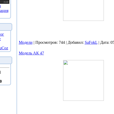
я
зация
ог
z
Модели
| Просмотров: 744 | Добавил:
SaFokL
| Дата:
05
 uCoz
Модель АК 47
1
0