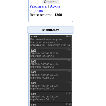
Результаты
|
Архив
опросов
Всего ответов:
1368
Мини-чат