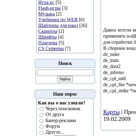
Игра кс
[5]
Flash-игры
[3]
Музыка
[2]
Учебники по WEB
[6]
Шаблоны для юкоз
[26]
Давно хотели в
Скрипты
[2]
применять wall
Шрифты
[4]
для отработки б
Плагины
[5]
В сборник вош
CS Серверы
[7]
de_nuke
de_train
Поиск
de_dust2
de_inferno
de_cpl_mill
de_cpl_fire *ne
de_cpl_strike *
Наш опрос
Как вы о нас узнали?
Через поисковик
Карты
| Про
От друга
19.02.2009
Банер-реклама
Форум
Другое...