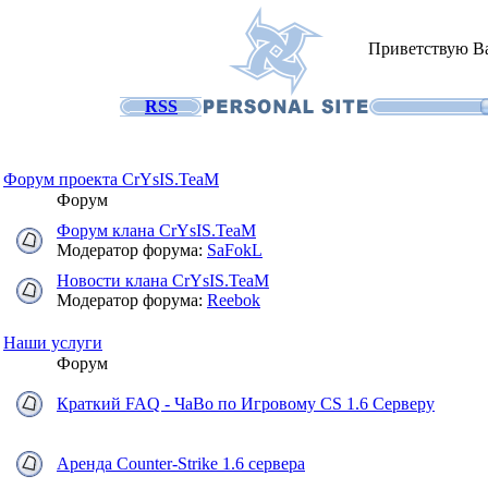
Приветствую В
RSS
Форум проекта CrYsIS.TeaM
Форум
Форум клана CrYsIS.TeaM
Модератор форума:
SaFokL
Новости клана CrYsIS.TeaM
Модератор форума:
Reebok
Наши услуги
Форум
Краткий FAQ - ЧаВо по Игровому CS 1.6 Серверу
Аренда Counter-Strike 1.6 сервера